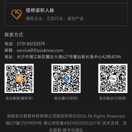
搭桥梁积人脉
服务企业，立足行业，谋划产业
联系方式
电话：0731-85133379
邮箱：service@51youknow.com
地址：长沙市湘江新区麓谷大道627号麓谷新长海中心A2栋409A
友乐数智(服务号)
软企通(订阅号)
友乐数企(订阅号)
湖南友乐数智科技有限公司版权所有©2026 All Rights Reserved.
湘ICP备17019939号
湘公网安备43019002002611号
技术支持：
友
乐数智-数字化团队